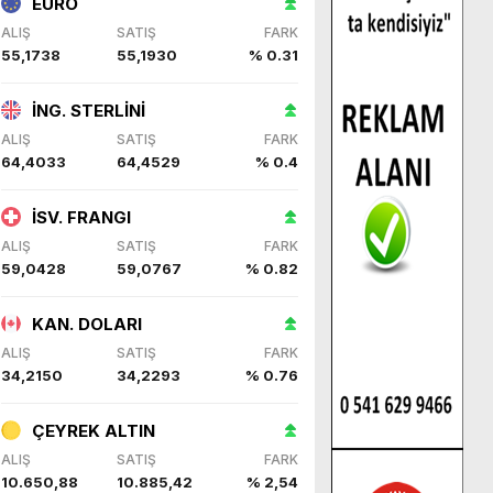
EURO
ALIŞ
SATIŞ
FARK
55,1738
55,1930
% 0.31
İNG. STERLİNİ
ALIŞ
SATIŞ
FARK
64,4033
64,4529
% 0.4
İSV. FRANGI
ALIŞ
SATIŞ
FARK
59,0428
59,0767
% 0.82
KAN. DOLARI
ALIŞ
SATIŞ
FARK
34,2150
34,2293
% 0.76
ÇEYREK ALTIN
ALIŞ
SATIŞ
FARK
10.650,88
10.885,42
% 2,54