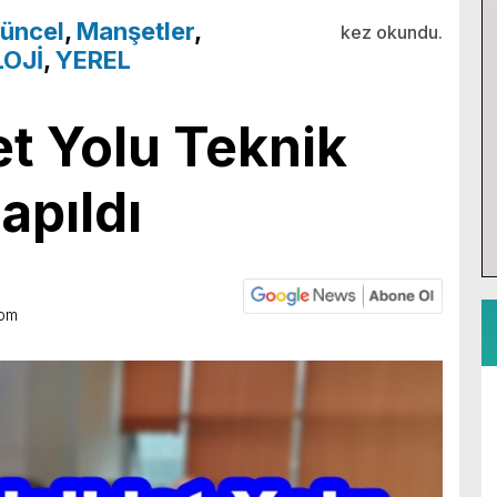
üncel
,
Manşetler
,
kez okundu.
OJİ
,
YEREL
let Yolu Teknik
apıldı
 pm