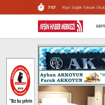
7:57
Afşin Sağlık Yüksek Okul
6:31
Onikişubat Belediyesi’nin
16:10
Uluslararası Bisiklet Yar
EĞİT
13:27
NOTER ONAYLI TYP LİS
11:22
KAFUM Fuar Alanı Bulut v
8:06
Afşinli bir hemşehrimizin 
14:05
Madrigal, Perşembe Gün
7:39
KEDİNİZ Mİ VAR?
7:27
Cumhurbaşkanı Erdoğan, Ay
8:58
GÖZYAŞI RAHMETTİR