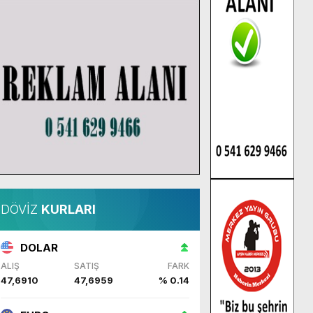
DÖVİZ
KURLARI
DOLAR
ALIŞ
SATIŞ
FARK
47,6910
47,6959
% 0.14