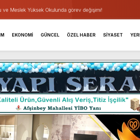
u ve Meslek Yüksek Okulunda görev değişimi!
 Üniversite Hazırlık Kursu başvurularında son gün 7 Ağustos.
ışması’nda En Zorlu Etap Tamamlandı.
İM
EKONOMİ
GÜNCEL
ÖZEL HABER
SİYASET
YER
TESİ YAYINLANDI.
e Yavuz’un Ezgileriyle Şenlendi.
de olduğu Filistin Konvoyu, güçlenerek ilerliyor.
ü KAFUM’da Sahne Alacak.
ser Çalık Ortaokulu Şehitlerinin Aileleriyle Bir Araya Geldi.