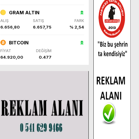
GRAM ALTIN
ALIŞ
SATIŞ
FARK
6.656,80
6.657,75
% 2,54
BITCOIN
FİYAT
DEĞİŞİM
64.920,00
0.477