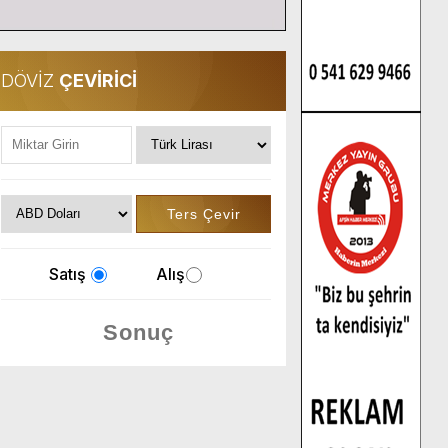
DÖVİZ
ÇEVİRİCİ
Satış
Alış