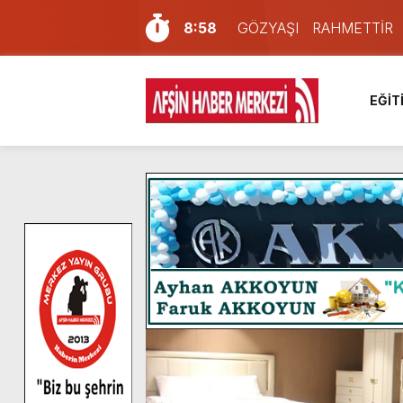
8:58
GÖZYAŞI RAHMETTİR
7:57
Afşin Sağlık Yüksek Okul
6:31
Onikişubat Belediyesi’nin
EĞİT
16:10
Uluslararası Bisiklet Yar
13:27
NOTER ONAYLI TYP LİS
11:22
KAFUM Fuar Alanı Bulut v
8:06
Afşinli bir hemşehrimizin 
14:05
Madrigal, Perşembe Gün
7:39
KEDİNİZ Mİ VAR?
4:58
İklim Dirençli Tarım İçin Gü