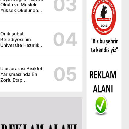
03
Okulu ve Meslek
Yüksek Okulunda
görev değişimi!
04
Onikişubat
Belediyesi’nin
Üniversite Hazırlık
Kursu başvurularında
son gün 7 Ağustos.
05
Uluslararası Bisiklet
Yarışması’nda En
Zorlu Etap
Tamamlandı.