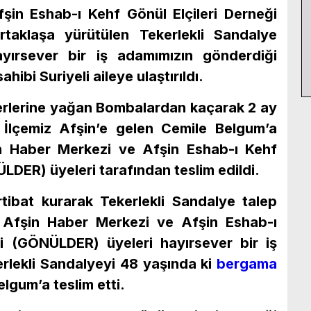
şin Eshab-ı Kehf Gönül Elçileri Derneği
taklaşa yürütülen Tekerlekli Sandalye
ayırsever bir iş adamımızın gönderdiği
hibi Suriyeli aileye ulaştırıldı.
zerlerine yağan Bombalardan kaçarak 2 ay
İlçemiz Afşin’e gelen Cemile Belgum’a
in Haber Merkezi ve Afşin Eshab-ı Kehf
LDER) üyeleri tarafından teslim edildi.
rtibat kurarak Tekerlekli Sandalye talep
 Afşin Haber Merkezi ve Afşin Eshab-ı
ği (GÖNÜLDER) üyeleri hayırsever bir iş
rlekli Sandalyeyi 48 yaşında ki
bergama
lgum’a teslim etti.