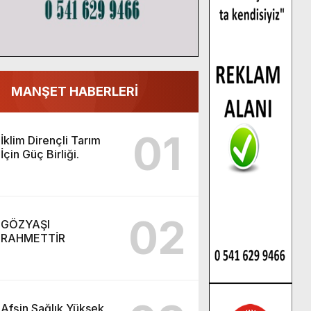
MANŞET HABERLERİ
01
İklim Dirençli Tarım
İçin Güç Birliği.
02
GÖZYAŞI
RAHMETTİR
Afşin Sağlık Yüksek