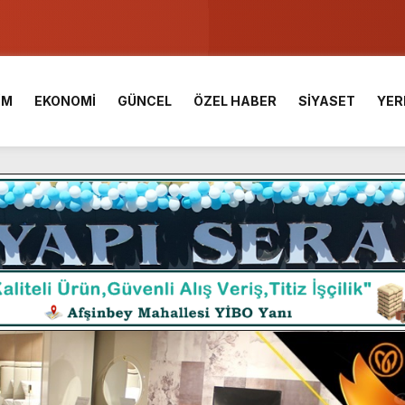
u ve Meslek Yüksek Okulunda görev değişimi!
 Üniversite Hazırlık Kursu başvurularında son gün 7 Ağustos.
İM
EKONOMİ
GÜNCEL
ÖZEL HABER
SİYASET
YER
ışması’nda En Zorlu Etap Tamamlandı.
TESİ YAYINLANDI.
e Yavuz’un Ezgileriyle Şenlendi.
de olduğu Filistin Konvoyu, güçlenerek ilerliyor.
ü KAFUM’da Sahne Alacak.
ç Birliği.