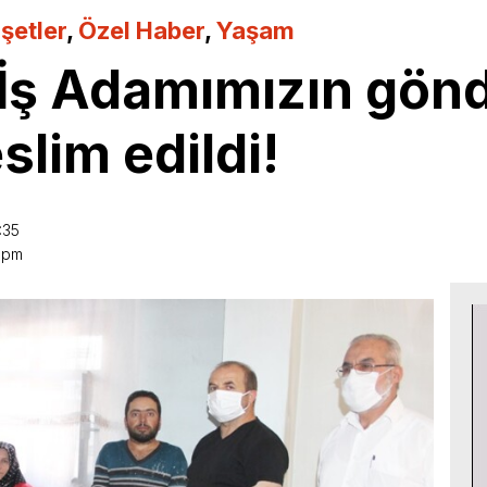
şetler
,
Özel Haber
,
Yaşam
İş Adamımızın gönd
slim edildi!
:35
8 pm