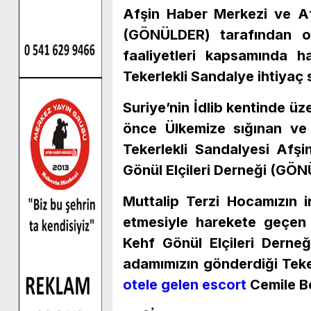
Afşin Haber Merkezi ve Af
(GÖNÜLDER) tarafından or
faaliyetleri kapsamında h
Tekerlekli Sandalye ihtiyaç sa
Suriye’nin İdlib kentinde ü
önce Ülkemize sığınan ve 
Tekerlekli Sandalyesi Afş
Gönül Elçileri Derneği (GÖNÜ
Muttalip Terzi Hocamızın i
etmesiyle harekete geçen
Kehf Gönül Elçileri Derne
adamımızın gönderdiği Teke
otele gelen escort
Cemile Be