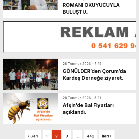
ROMANI OKUYUCUYLA
BULUŞTU..
28 Temmuz 2026 - 7:49
GÖNÜLDER’den Çorum’da
Kardeş Derneğe ziyaret.
28 Temmuz 2026 - 6:41
Afşin’de Bal Fiyatları
açıklandı.
‹ Geri
1
2
3
…
442
İleri ›