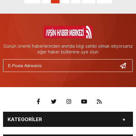
Günün önemli haberlerinden anında bilgi sahibi olmak istiyorsanız
eğer haber bültenine üye olun.
KATEGORİLER
EĞİTİM
EKONOMİ